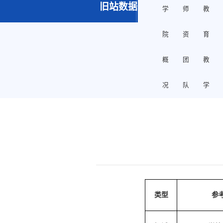
旧站数据
学
师
教
院
资
育
概
团
教
况
队
学
类型
参