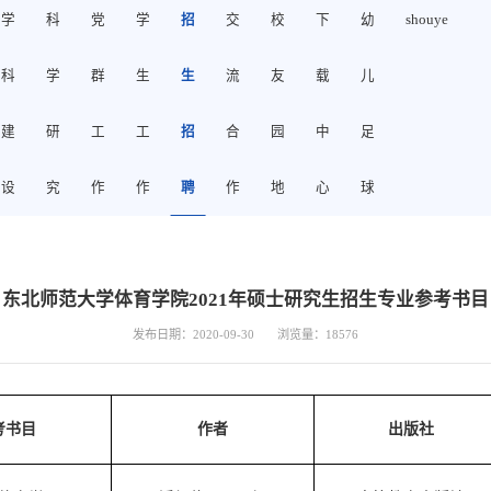
学
科
党
学
招
交
校
下
幼
shouye
科
学
群
生
生
流
友
载
儿
建
研
工
工
招
合
园
中
足
设
究
作
作
聘
作
地
心
球
东北师范大学体育学院2021年硕士研究生招生专业参考书目
发布日期：2020-09-30
浏览量：
18576
考书目
作者
出版社