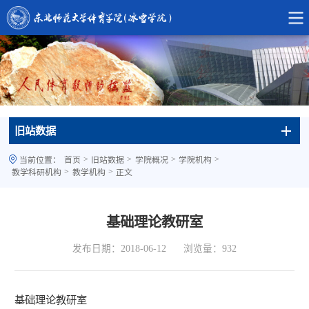
旧站数据
>
>
>
>
当前位置：
首页
旧站数据
学院概况
学院机构
>
>
教学科研机构
教学机构
正文
基础理论教研室
发布日期：2018-06-12
浏览量：
932
基础理论教研室