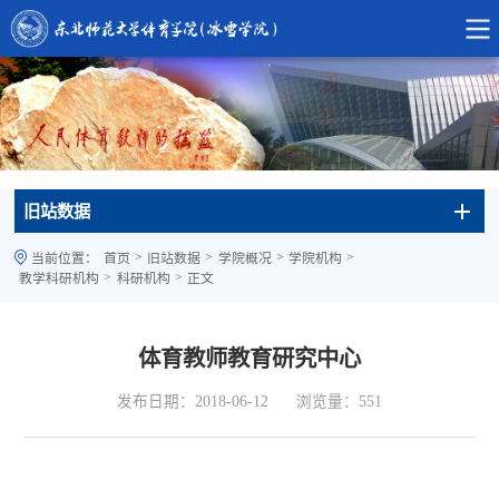
旧站数据
>
>
>
>
当前位置：
首页
旧站数据
学院概况
学院机构
>
>
教学科研机构
科研机构
正文
体育教师教育研究中心
发布日期：2018-06-12
浏览量：
551