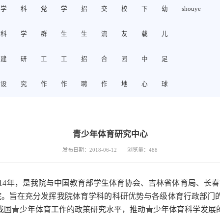
学
科
党
学
招
交
校
下
幼
shouye
科
学
群
生
生
流
友
载
儿
建
研
工
工
招
合
园
中
足
设
究
作
作
聘
作
地
心
球
青少年体育研究中心
发布日期：2018-06-12
浏览量：
488
14年，是我院与中国教育部学生体育协会、吉林省体育局、长春
院。旨在充分发挥我院体育学科的科研优势与各级体育行政部门的
我国青少年体育工作的政策研究水平，推动青少年体育科学发展