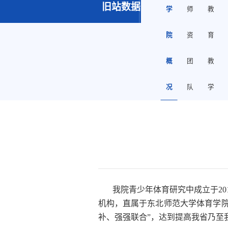
旧站数据
学
师
教
院
资
育
概
团
教
况
队
学
我院青少年体育研究中成立于20
机构，直属于东北师范大学体育学
补、强强联合”，达到提高我省乃至