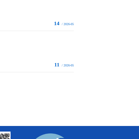
14
/ 2026-05
11
/ 2026-05