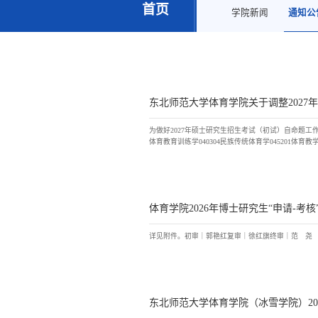
首页
学院新闻
通知公
东北师范大学体育学院关于调整202
为做好2027年硕士研究生招生考试（初试）自命题工作
体育教育训练学040304民族传统体育学045201体
业、考试科目等信息，以专业目录公布为准。...
体育学院2026年博士研究生“申请-考
详见附件。初审｜郭艳红复审｜徐红旗终审｜范 尧
东北师范大学体育学院（冰雪学院）20