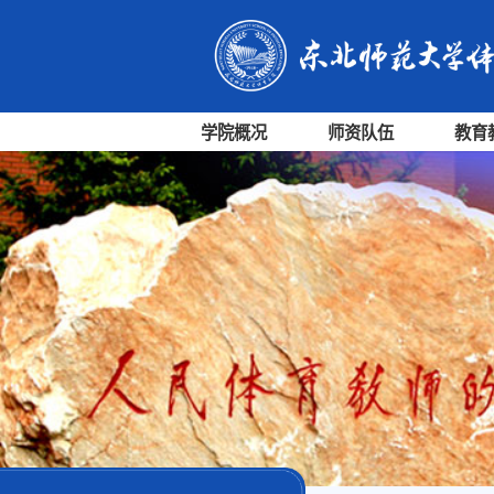
学院概况
师资队伍
教育