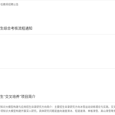
专任教师招聘公告
究生综合考核流程通知
究生“交叉培养”项目简介
项知识大模型构建与应用招生目录研究方向简介：主要招生目录研究方向冰雪运动训练理论与实践。交
专项知识大模型构建开展深入研究。具体研究问题是面向速度滑冰、短道速滑、单板滑雪、高山滑雪等