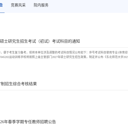
告
竞赛风采
院内服务
7年硕士研究生招生考试（初试）考试科目的通知
，便于考生复习备考，现将本单位涉及调整的考试科目情况公布如下：序号考试科目使用专业1体育综合04030
育教学045202运动训练学校将按照上级主管部门2027年硕士研究生招生政策，制定并公布《东北师范大学
核”制招生综合考核结果
26年春季学期专任教师招聘公告