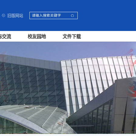
旧版网站
际交流
校友园地
文件下载