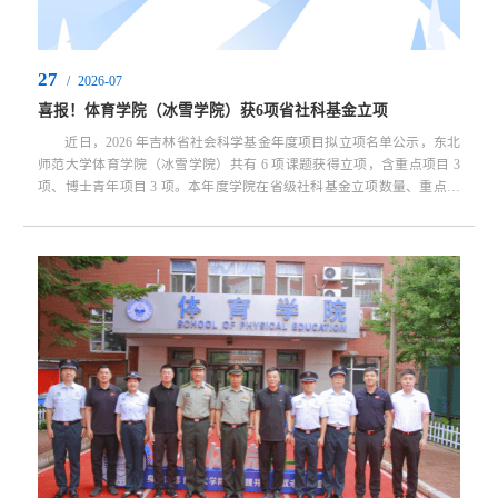
27
学
/
2026-07
校
喜报！体育学院（冰雪学院）获6项省社科基金立项
主
近日，2026 年吉林省社会科学基金年度项目拟立项名单公示，东北
页
师范大学体育学院（冰雪学院）共有 6 项课题获得立项，含重点项目 3
项、博士青年项目 3 项。本年度学院在省级社科基金立项数量、重点项
目立项数量、博士青年项目立项方面均取得新进展。3项重点项目：锚定
地方刚需攻坚“揭榜挂帅” 本次获批的3项重点项目全部入选吉林省社
科基金“揭榜挂帅” 选题，紧密对接吉林省冰雪经济发展、文旅消费升
级、青少年健康成长等核心发展命题，...