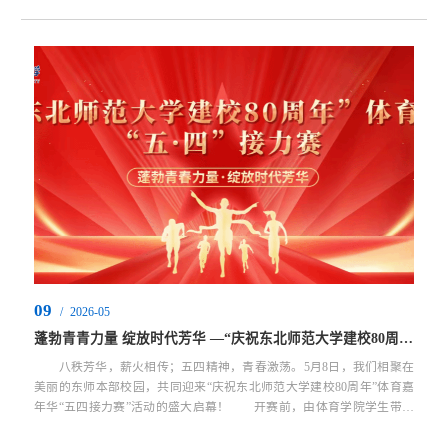
院）分会骨干成员齐聚一堂，共叙校友情谊，共话学院发展。座谈会由
学院党委副书记兼副院长杨志主持。座谈会上，杨志副书记首先介绍了
学院参会人员，深圳校友会体育学院（冰雪学院）分会执行会长郑梁介
绍了深圳校友参会代表，双方在亲切的氛围中开启座谈交流。...
09
/
2026-05
蓬勃青青力量 绽放时代芳华 —“庆祝东北师范大学建校80周年”体育嘉年华“五·四”接力赛
八秩芳华，薪火相传；五四精神，青春激荡。5月8日，我们相聚在
美丽的东师本部校园，共同迎来“庆祝东北师范大学建校80周年”体育嘉
年华“五四接力赛”活动的盛大启幕！ 开赛前，由体育学院学生带领
全体参赛运动员进行健身操热身。 由来自18个学院代表队组成师生
组（含学院领导、教师、校友及学生代表）；由本硕博在校生、留学生